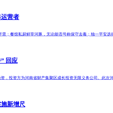
毒运营者
需；餐馆私厨鲜宰河豚，无论能否号称保守去毒；独一平安选择：
” 回应
融资，投资方为河南省财产集聚区成长投资无限义务公司。此次河南
实施新增尺