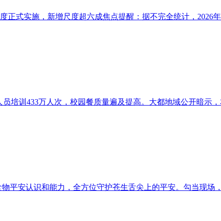
度正式实施，新增尺度超六成焦点提醒：据不完全统计，2026年1
人员培训433万人次，校园餐质量遍及提高。大都地域公开暗示，本
食物平安认识和能力，全方位守护苍生舌尖上的平安。勾当现场，查