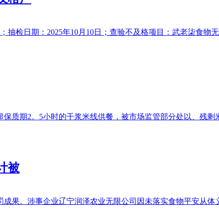
；抽检日期：2025年10月10日；查验不及格项目：武老柒食物无
保质期2。5小时的干浆米线供餐，被市场监管部分处以、残剩米线
计被
罚成果。涉事企业辽宁润泽农业无限公司因未落实食物平安从体义务