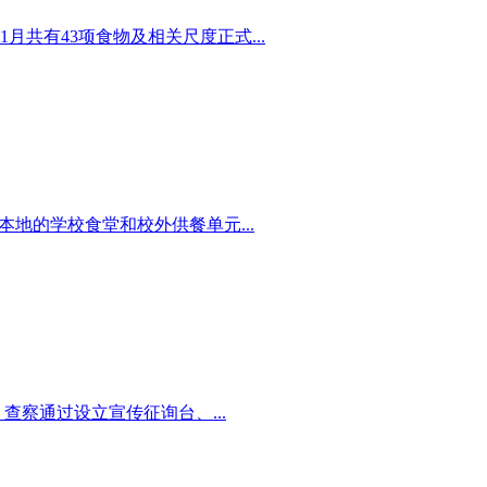
月共有43项食物及相关尺度正式...
地的学校食堂和校外供餐单元...
察通过设立宣传征询台、...