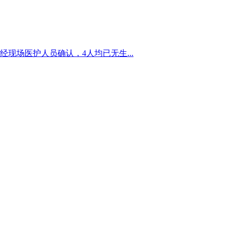
经现场医护人员确认，4人均已无生...
产品有速冻甜糯玉米，芦笋，青豆，草莓，花菜，青刀豆，混合菜，胡萝卜等。