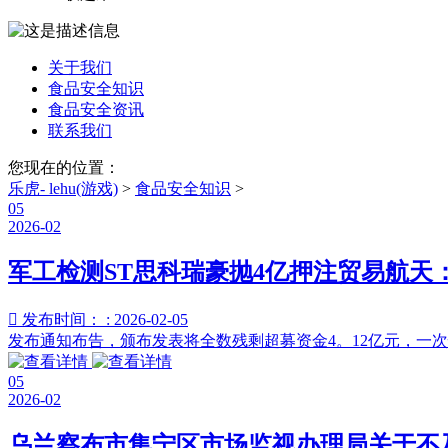
关于我们
食品安全知识
食品安全资讯
联系我们
您现在的位置：
乐虎- lehu(游戏)
>
食品安全知识
>
05
2026-02
军工检测ST思科瑞豪抛4亿押注贸易航天

发布时间： : 2026-02-05
发布通知布告，颁布发表将全数残剩超募资金4。12亿元，一
05
2026-02
乌兰察布市集宁区市场监视办理局关于不