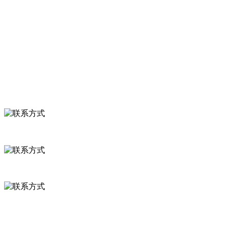
关于我们
食品安全知识
食品安全资讯
联系我们
联系方式
河北省保定市徐水县崔庄镇吴庄村
0312-8799456 18633256098
delishipin@yeah.net
给我留言