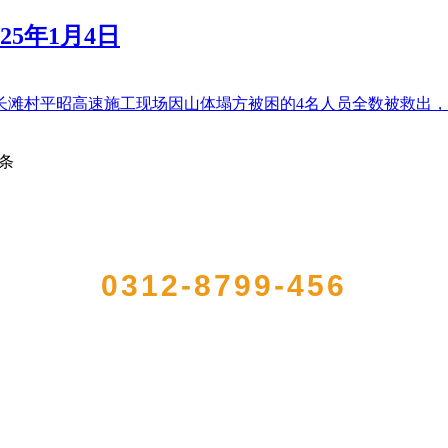
25年1月4日
县平乐镇长滩村平昭高速施工现场因山体塌方被困的4名人员全数被救出，
条
QUICK CONTACT US
0312-8799-456
册的大型农产品加工出口企业，注册资金2000万元，总资产1亿多元。公司