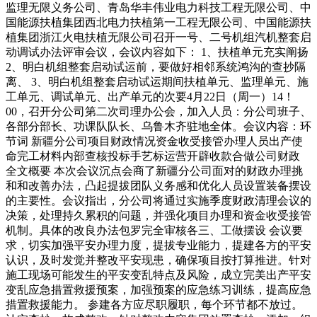
监理无限义务公司、青岛华丰伟业电力科技工程无限公司、中
国能源扶植集团西北电力扶植第一工程无限公司、中国能源扶
植集团浙江火电扶植无限公司召开一号、二号机组汽机整套启
动调试办法评审会议，会议内容如下： 1、扶植单元充实阐扬
2、明白机组整套启动试运前，要做好相邻系统鸿沟的查抄隔
离、 3、明白机组整套启动试运期间扶植单元、监理单元、施
工单元、调试单元、出产单元的次要4月22日（周一）14！
00，召开分公司第二次司理办公会，加入人员：分公司班子、
各部分部长、功课队队长、乌鲁木齐驻地全体。会议内容：环
节词 新疆分公司项目财政情况资金收受接管办理人员出产使
命完工材料内部查核投标手艺标运营开辟收款合做公司财政
全文概要 本次会议沉点会商了新疆分公司面对的财政办理挑
和和改善办法，凸起提拔团队义务感和优化人员设置装备摆设
的主要性。会议指出，分公司将通过实施季度财政清理会议的
决策，处理持久累积的问题，并强化项目办理和资金收受接管
机制。具体的改良办法包罗完全审核各三、工做摆设 会议要
求，切实加强平安办理力度，提拔专业能力，提建各方的平安
认识，及时发觉并整改平安现患，确保项目按打算推进。针对
施工现场可能发生的平安变乱特点及风险，成立完美出产平安
变乱应急措置救援预案，加强预案的应急练习训练，提高应急
措置救援能力。 参建各方应尽职履职，每个环节都不放过。