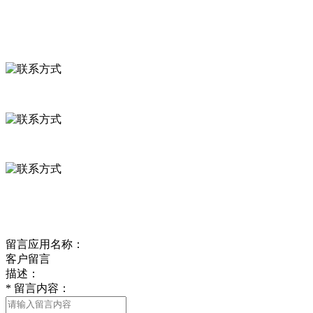
联系我们
联系方式
河北省保定市徐水县崔庄镇吴庄村
0312-8799456 18633256098
delishipin@yeah.net
给我留言
留言应用名称：
客户留言
描述：
*
留言内容：