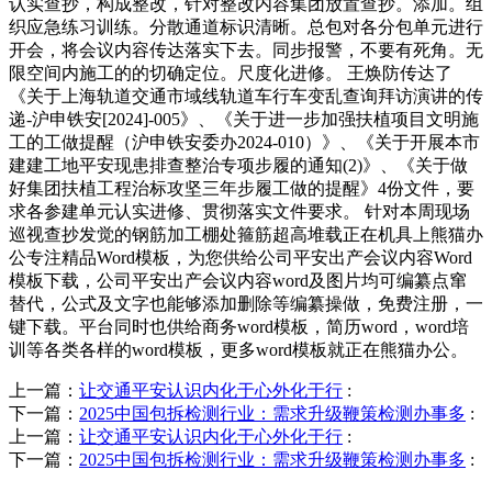
认实查抄，构成整改，针对整改内容集团放置查抄。添加。组
织应急练习训练。分散通道标识清晰。总包对各分包单元进行
开会，将会议内容传达落实下去。同步报警，不要有死角。无
限空间内施工的的切确定位。尺度化进修。 王焕防传达了
《关于上海轨道交通市域线轨道车行车变乱查询拜访演讲的传
递-沪申铁安[2024]-005》、《关于进一步加强扶植项目文明施
工的工做提醒（沪申铁安委办2024-010）》、《关于开展本市
建建工地平安现患排查整治专项步履的通知(2)》、《关于做
好集团扶植工程治标攻坚三年步履工做的提醒》4份文件，要
求各参建单元认实进修、贯彻落实文件要求。 针对本周现场
巡视查抄发觉的钢筋加工棚处箍筋超高堆载正在机具上熊猫办
公专注精品Word模板，为您供给公司平安出产会议内容Word
模板下载，公司平安出产会议内容word及图片均可编纂点窜
替代，公式及文字也能够添加删除等编纂操做，免费注册，一
键下载。平台同时也供给商务word模板，简历word，word培
训等各类各样的word模板，更多word模板就正在熊猫办公。
上一篇：
让交通平安认识内化于心外化于行
:
下一篇：
2025中国包拆检测行业：需求升级鞭策检测办事多
:
上一篇：
让交通平安认识内化于心外化于行
:
下一篇：
2025中国包拆检测行业：需求升级鞭策检测办事多
: