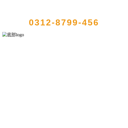
QUICK CONTACT US
0312-8799-456
河北乐虎- lehu(游戏)食品有限公司创建于1991年，是经省级注册的大
型农产品加工出口企业，注册资金2000万元，总资产1亿多元。公司产
品有速冻甜糯玉米，芦笋，青豆，草莓，花菜，青刀豆，混合菜，胡
萝卜等。
服务支持
关于我们
食品安全知识
食品安全资讯