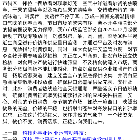
市街区，摊位上摆放着对联取灯笼，空气中洋溢着炒货的焦喷
鼻、干果的甜喷鼻以及新颖生果的清喷鼻，交错成奇特的“年
货味道”。叫卖声、笑语声不停于耳，形成一幅幅充满温情糊
口气味的送春画卷。节日市场的繁荣有序，离不开各相关部分
的提前摆设取无力保障。我市市场监管部分自2025年12月起便
启动了市场专项放哨，沉点对粮、油、肉、蛋、菜等30种平易
近生商品进行价钱和供应量日监测，并通过平台及时发布消
息，无效指导消费预期。同时，加大食物平安监管力度，对节
令食物开展专项监视抽检，并正在大型商超、批发市场设立快
检核，对食用农产物进行快速筛查，不及格食物流入市场。商
务部分积极阐扬本能机能感化，指点沉点保供企业加强产销跟
尾，拓展货源渠道，建立笼盖全市的应急保供收集，并明白应
急商品集散地和投放点，确保糊口必需品供应充脚、安排及
时。此外，消费者热线连结全天候通顺，严酷落实节日值班轨
制，确保消费者征询取赞扬能获得及时响应和妥帖措置，安
心、对劲的节日消费。春节前的市场，如统一扇窗口，映照出
物质的充盈、价钱的平稳，也折射出苍生对夸姣糊口的神驰取
逃求。正在这片忙碌红火、次序井然的气象中，一个物资充
脚、物价不变、消费活跃、正稳步向我们走来。
上一篇：
科技办事亚运 亚运带动科技
:
下一篇：
守护“舌尖平安”！关岭开展校园食堂办理人员
: