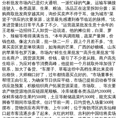
分析批发市场内已是灯火通明、一派忙碌的气象。运输车辆接
连驶入，各类蔬菜、生果、粮油、冻品正在这里拆卸分拨；采
购商取批发商穿越其间，询价买卖声不停于耳。做为城市“菜
篮子”供应的次要泉源，这里最先感遭到春节临近的脉搏。“比
来进货量比日常平凡多了不少。”运营蔬菜批发生意十余年的
王老板一边招待工人卸货一边说道。他的摊位前，白菜、萝
卜、辣椒等堆得满满当当。“本年风调雨顺，蔬菜产量脚，价
钱也稳。像这大白菜，批一块二一斤，跟上个月差不多。”生
果买卖区更是琳琅满目，如海南的芒果、广西的砂糖橘、山东
的苹果等包罗万象。市场内“鲜生生果批发”“高升生果批发”等
出名商户，因货源充脚、价钱，吸引了不少老从顾。商户高先
生暗示，为应对春节消费高峰，他提前一个月就取外埠加强了
联系，加大了备货。“车厘子、草莓这些中高档生果比来卖得
出格快，大师糊口好了，过年都情愿买点好的。”市场董事长
帮理王由引见，为确保节日供应平稳，市场已提前启动春节保
供应急预案，积极组织商户拓展货源渠道。市场取、、等次要
农产物货源地供应链跟尾顺畅。冷库储蓄各类冻品约2000吨，
保鲜库储存生果约500吨，土豆等耐储蔬菜约300吨，能充实满
脚春节期间市场需求。估计节前一周，日均货色入场量500吨
摆布，货物供应布局平衡。上午10时，位于海勃湾区的东仙糊
口超市客流逐步多了起来。火红的对联、吉利的中国结将卖场