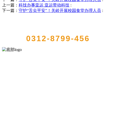
上一篇：
科技办事亚运 亚运带动科技
:
下一篇：
守护“舌尖平安”！关岭开展校园食堂办理人员
:
QUICK CONTACT US
0312-8799-456
河北乐虎- lehu(游戏)食品有限公司创建于1991年，是经省级注册的大
型农产品加工出口企业，注册资金2000万元，总资产1亿多元。公司产
品有速冻甜糯玉米，芦笋，青豆，草莓，花菜，青刀豆，混合菜，胡
萝卜等。
服务支持
关于我们
食品安全知识