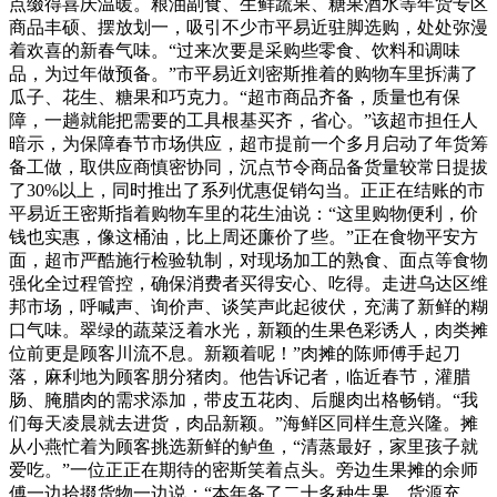
点缀得喜庆温暖。粮油副食、生鲜蔬果、糖果酒水等年货专区
商品丰硕、摆放划一，吸引不少市平易近驻脚选购，处处弥漫
着欢喜的新春气味。“过来次要是采购些零食、饮料和调味
品，为过年做预备。”市平易近刘密斯推着的购物车里拆满了
瓜子、花生、糖果和巧克力。“超市商品齐备，质量也有保
障，一趟就能把需要的工具根基买齐，省心。”该超市担任人
暗示，为保障春节市场供应，超市提前一个多月启动了年货筹
备工做，取供应商慎密协同，沉点节令商品备货量较常日提拔
了30%以上，同时推出了系列优惠促销勾当。正正在结账的市
平易近王密斯指着购物车里的花生油说：“这里购物便利，价
钱也实惠，像这桶油，比上周还廉价了些。”正在食物平安方
面，超市严酷施行检验轨制，对现场加工的熟食、面点等食物
强化全过程管控，确保消费者买得安心、吃得。走进乌达区维
邦市场，呼喊声、询价声、谈笑声此起彼伏，充满了新鲜的糊
口气味。翠绿的蔬菜泛着水光，新颖的生果色彩诱人，肉类摊
位前更是顾客川流不息。新颖着呢！”肉摊的陈师傅手起刀
落，麻利地为顾客朋分猪肉。他告诉记者，临近春节，灌腊
肠、腌腊肉的需求添加，带皮五花肉、后腿肉出格畅销。“我
们每天凌晨就去进货，肉品新颖。”海鲜区同样生意兴隆。摊
从小燕忙着为顾客挑选新鲜的鲈鱼，“清蒸最好，家里孩子就
爱吃。”一位正正在期待的密斯笑着点头。旁边生果摊的余师
傅一边拾掇货物一边说：“本年备了二十多种生果，货源充