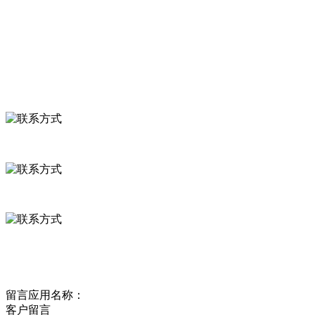
食品安全资讯
联系我们
联系方式
河北省保定市徐水县崔庄镇吴庄村
0312-8799456 18633256098
delishipin@yeah.net
给我留言
留言应用名称：
客户留言