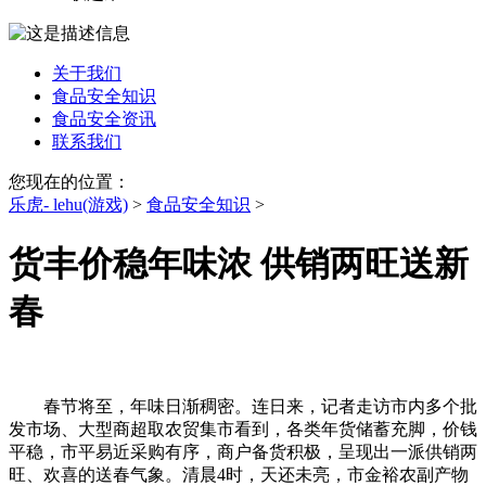
关于我们
食品安全知识
食品安全资讯
联系我们
您现在的位置：
乐虎- lehu(游戏)
>
食品安全知识
>
货丰价稳年味浓 供销两旺送新
春
春节将至，年味日渐稠密。连日来，记者走访市内多个批
发市场、大型商超取农贸集市看到，各类年货储蓄充脚，价钱
平稳，市平易近采购有序，商户备货积极，呈现出一派供销两
旺、欢喜的送春气象。清晨4时，天还未亮，市金裕农副产物