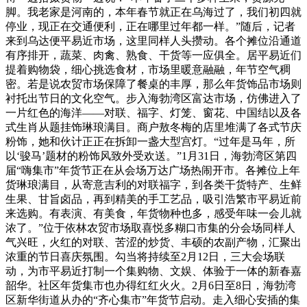
脚。我老家是河南的，本年春节就正在乌海过了，我们初四就
停业，现正在交通便利，正在哪里过年都一样。”随后，记者
来到乌达便平易近市场，这里同样人头攒动。各个摊位沿通道
有序排开，蔬菜、肉禽、熟食、干货等一应俱全。居平易近们
提着购物袋，细心挑选食材，市场里暖意融融，年节空气稠
密。若是说农贸市场保障了餐桌的丰厚，那么年货饰品市场则
衬托出节日的文化空气。步入海勃湾区富达市场，仿佛进入了
一片红色的海洋——对联、福字、灯笼、窗花、中国结以及各
式生肖从题挂饰琳琅满目。商户敖冬梅的店里堆满了各式节庆
粉饰，她和伙计正正在拆卸一盏大型宫灯。“过年是马年，所
以‘骏马’题材的粉饰风致外受欢送。”1月31日，海勃湾区第四
届“嗨集市”年货节正在从会场万达广场热闹开市。各摊位上年
货琳琅满目，从寄意吉利的对联福字，到各类干货特产、生鲜
生果、甘旨卤品，再到精美的手工艺品，吸引浩繁市平易近前
来选购。有表演、有美食，年货物种也多，感受年味一会儿就
浓了。”位于依林农贸市场取喜悦多糊口市集的分会场同样人
气兴旺，火红的对联、苦涩的炒货、丰硕的农副产物，汇聚出
浓重的节日喜庆氛围。勾当将持续至2月12日，三大会场联
动，为市平易近打制一个集购物、文娱、体验于一体的新春嘉
韶华。社区年货集市也办得红红火火。2月6日至8日，海勃湾
区新华街道从办的“齐心集市”年货节启动。走入细心安插的集