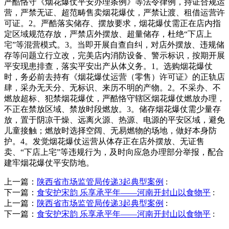
严酷恪守《烟花爆仗平安办理条例》等法令律例，持证合规运
营，严禁无证、超范畴售卖烟花爆仗，严禁让渡、租借运营许
可证。2。严酷落实储存、摆放要求，烟花爆仗需正在店内指
定区域规范存放，严禁店外摆放、超量储存，杜绝“下店上
宅”等混营模式。3。当即开展自查自纠，对店外摆放、违规储
存等问题立行立改，完美店内消防设备、警示标识，按期开展
平安现患排查，落实平安出产从体义务。1。选购烟花爆仗
时，务必前去持有《烟花爆仗运营（零售）许可证》的正轨店
肆，采办无天分、无标识、来历不明的产物。2。不采办、不
燃放超标、犯禁烟花爆仗，严酷恪守辖区烟花爆仗燃放办理，
不正在禁放区域、禁放时段燃放。3。储存烟花爆仗需少量存
放，置于阴凉干燥、远离火源、热源、电源的平安区域，避免
儿童接触；燃放时选择空阔、无易燃物的场地，做好本身防
护。4。发觉烟花爆仗运营从体存正在店外摆放、无证售
卖、“下店上宅”等违规行为，及时向应急办理部分举报，配合
建牢烟花爆仗平安防地。
上一篇：
陕西省市场监管局传递3起典型案例
:
下一篇：
食安护宋韵 乐享承平年——河南开封山以食物平
:
上一篇：
陕西省市场监管局传递3起典型案例
:
下一篇：
食安护宋韵 乐享承平年——河南开封山以食物平
: