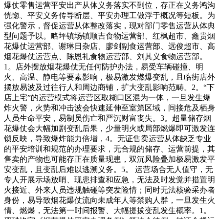
爆仗零售运营平安出产从体义务落实不到位，存正在义务鸿沟
恍惚、平安义务传导断层、平安办理工做浮于概况等短板。为
强化警示，督促运营从体整改落实，现对部门零售运营从体典
型问题予以。略坪镇场镇顺吉食物运营部、红枫超市、鑫贵烟
花爆仗运营部、谢琳日杂店、廖剑副食运营部、远俊超市、高
烟花爆仗运营点、陈恩礼食物运营部、刘其义食物运营部。
1。店外摆放烟花爆仗无任何防护办法，易受车辆碰撞、明
火、高温、静电等要素影响，极易激发燃爆变乱，且临街店外
摆放易波及过往行人和周边商铺，扩大变乱影响范畴。2。“下
店上宅”的运营模式将运营区取糊口区混为一体，一旦发生爆
炸火警，火势和冲击波会快速延伸至室第区域，间接危及栖身
人员生命平安，易制员伤亡和严沉财富丧失。3。超量储存烟
花爆仗会大幅加剧变乱后果，少量明火或局部燃爆即可激发连
锁反映，导致爆炸能力倍增，4。无证售卖运营从体缺乏专业
的平安培训和规范的办理要求，无合规的储存、运营前提，其
售卖的产物也可能存正在质量现患，双沉风险叠加极易激发平
安变乱，且变乱后难以逃溯义务。5。 运营场合无人值守，无
专人开展示场放哨、现患排查和应急，无法及时发觉并措置明
火接近、外来人员违规触碰等突发险情；同时无法核验采办者
身份，易导致烟花爆仗流向未成年人等禁购人群，一旦发生火
情、燃爆，无法第一时间报警、大幅提拔变乱发生概率。1。