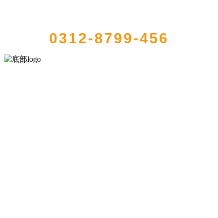
QUICK CONTACT US
0312-8799-456
河北乐虎- lehu(游戏)食品有限公司创建于1991年，是经省级注册的大
型农产品加工出口企业，注册资金2000万元，总资产1亿多元。公司产
品有速冻甜糯玉米，芦笋，青豆，草莓，花菜，青刀豆，混合菜，胡
萝卜等。
服务支持
关于我们
食品安全知识
食品安全资讯