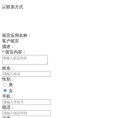
delishipin@yeah.net
给我留言
留言应用名称：
客户留言
描述：
*
留言内容：
姓名：
性别：
男
女
手机：
电话：