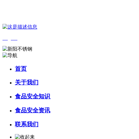
您好，欢迎来到 河北乐虎- lehu(游戏)食品 官方网站！
English
首页
关于我们
食品安全知识
食品安全资讯
联系我们